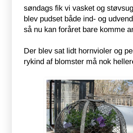
søndags fik vi vasket og støvsu
blev pudset både ind- og udvendi
så nu kan foråret bare komme an 
Der blev sat lidt hornvioler og p
rykind af blomster må nok heller