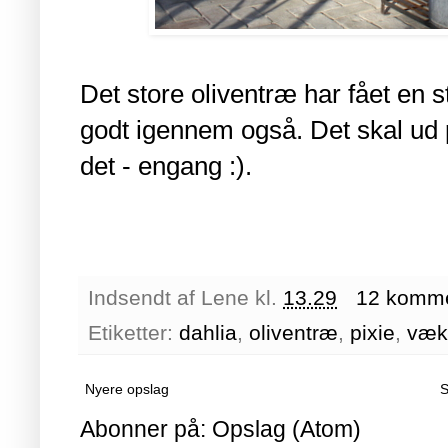
Det store oliventræ har fået en s
godt igennem også. Det skal ud på
det - engang :).
Indsendt af
Lene
kl.
13.29
12 komme
Etiketter:
dahlia
,
oliventræ
,
pixie
,
væk
Nyere opslag
S
Abonner på:
Opslag (Atom)